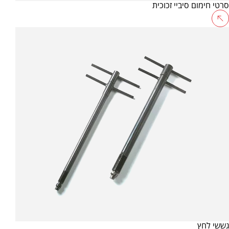
סרטי חימום סיביי זכוכית
גששי לחץ